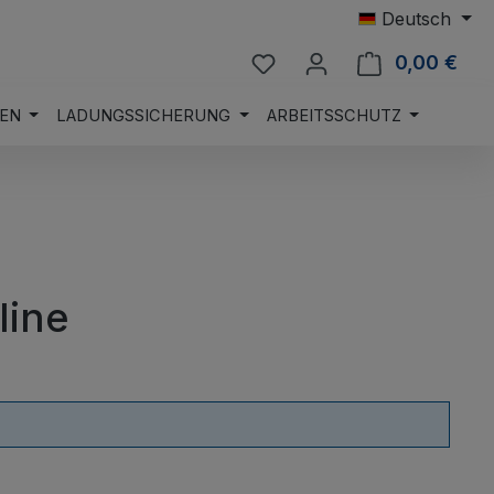
Deutsch
Du hast 0 Produkte auf 
0,00 €
Ware
EN
LADUNGSSICHERUNG
ARBEITSSCHUTZ
line