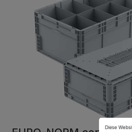
Cookie-Vorein
Diese Website
Diese Websi