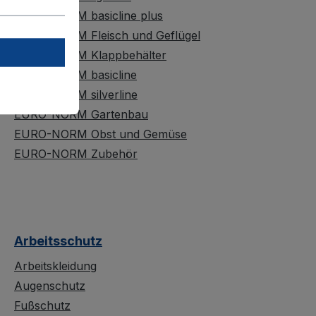
EURO-NORM basicline plus
EURO-NORM Fleisch und Geflügel
EURO-NORM Klappbehälter
EURO-NORM basicline
EURO-NORM silverline
EURO-NORM Gartenbau
EURO-NORM Obst und Gemüse
EURO-NORM Zubehör
Arbeitsschutz
Arbeitskleidung
Augenschutz
Fußschutz