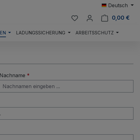
Deutsch
Du hast 0 Produkte auf 
0,00 €
Ware
EN
LADUNGSSICHERUNG
ARBEITSSCHUTZ
Nachname
*