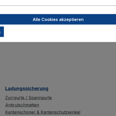
Elektrischer Handhubwagen
Minilifter
Alle Cookies akzeptieren
Lasthebemagnet
Anschlagkette
n
Ladungssicherung
Zurrgurte / Spanngurte
Antirutschmatten
Kantenschoner & Kantenschutzwinkel