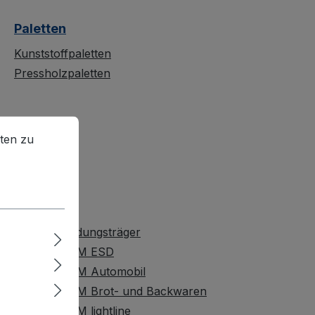
Paletten
Kunststoffpaletten
Pressholzpaletten
en zu können.
Mehr Informationen ...
ten zu
Behälter
GLT-Großladungsträger
EURO-NORM ESD
EURO-NORM Automobil
EURO-NORM Brot- und Backwaren
EURO-NORM lightline