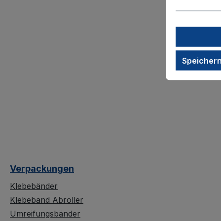
Speicher
Verpackungen
Klebebänder
Klebeband Abroller
Umreifungsbänder