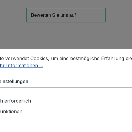
stellungen
 verwendet Cookies, um eine bestmögliche Erfahrung biet
te verwendet Cookies, um eine bestmögliche Erfahrung bie
r Informationen ...
instellungen
Hubgeräte & Hebemittel
Gabelhubwagen
h erforderlich
Scherenhubwagen
unktionen
Hochhubwagen semi-elektrisch
Hochhubwagen elektrisch
manueller Hochhubwagen