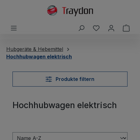
alt springen
Du hast 0 Produ
Ware
Hubgeräte & Hebemittel
Hochhubwagen elektrisch
Produkte filtern
Hochhubwagen elektrisch