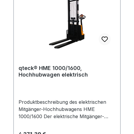
qteck® HME 1000/1600,
Hochhubwagen elektrisch
Produktbeschreibung des elektrischen
Mitgänger-Hochhubwagens HME
1000/1600 Der elektrische Mitgänger-
Hochhubwagen HME 1000/1600 ist ein
unverzichtbares Werkzeug für die
Regulärer Preis: