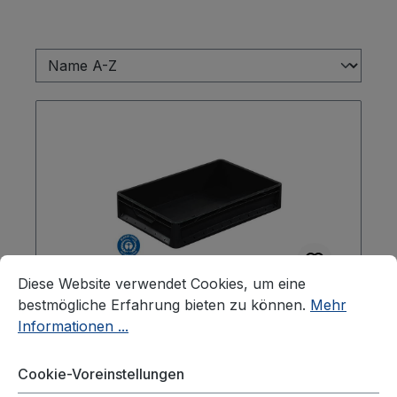
Cookie-Voreinstellungen
Diese Website verwendet Cookies, um eine bestmögliche E
Diese Website verwendet Cookies, um eine
bestmögliche Erfahrung bieten zu können.
Mehr
Informationen ...
Behälter lightline geschlossen "Der
Blaue Engel", geschlossener Griff
Cookie-Voreinstellungen
600x400x120 mm, Farbe schwarz