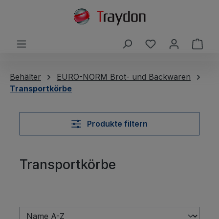
alt springen
Du hast 0 Produ
Ware
Behälter
EURO-NORM Brot- und Backwaren
Transportkörbe
Produkte filtern
Transportkörbe