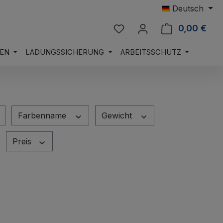
Deutsch
Du hast 0 Produkte auf 
0,00 €
Ware
EN
LADUNGSSICHERUNG
ARBEITSSCHUTZ
Farbenname
Gewicht
Preis