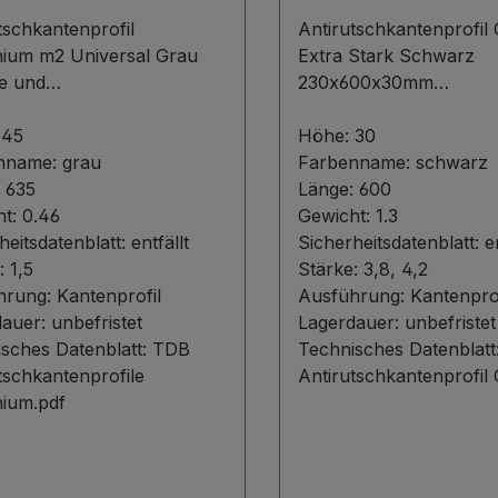
635
600
tschkantenprofil
Antirutschkantenprofil
nium m2 Universal Grau
Extra Stark Schwarz
le und
230x600x30mm
ninformationen Unser
Produktbeschreibung 
tschkantenprofil aus
:
45
Antirutschkantenprofil
Höhe:
30
ium bietet eine
nname:
grau
glasfaserverstärktem Ku
Farbenname:
schwarz
rragende Rutschhemmung
:
635
(GFK) bieten eine zuver
Länge:
600
 die speziell für schwierige
ht:
0.46
Lösung für rutschige
Gewicht:
1.3
ründe wie Holz,
heitsdatenblatt:
entfällt
Oberflächen. Die Profile
Sicherheitsdatenblatt:
e
roste und Teppich
e:
1,5
einer Aluminiumoxid-
Stärke:
3,8, 4,2
kelt wurde. Die schnelle
hrung:
Kantenprofil
Antirutschoberfläche v
Ausführung:
Kantenprof
infache Montage
dauer:
unbefristet
die in der Ausführung E
Lagerdauer:
unbefristet
icht eine sofortige
sches Datenblatt:
TDB
Stark eine sehr grobe 1
Technisches Datenblatt
ng ohne Fachkenntnisse.
tschkantenprofile
Körnung bietet. Ideal f
Antirutschkantenprofil
n schätzen die hohe
nium.pdf
Beanspruchungen, sind 
estigkeit, die UV-Stabilität
verschiedenen Längen e
e korrosionsfeste
und bieten hervorrage
äche, die das Produkt ideal
Schutz und Sicherheit.