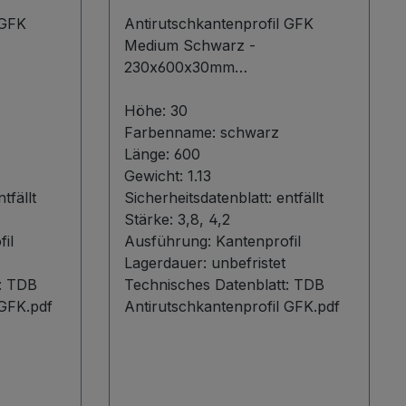
600
 GFK
Antirutschkantenprofil GFK
Medium Schwarz -
230x600x30mm
Unsere
Produktbeschreibung Entdecken
e aus
Sie unsere hochwertigen
Höhe:
30
nststoff
Fiberglaskantenprofile aus
Farbenname:
schwarz
lässige
glasfaserverstärktem
Länge:
600
Spezialkunststoff (GFK), die
Gewicht:
1.13
 sind mit
ntfällt
speziell für maximale Sicherheit
Sicherheitsdatenblatt:
entfällt
und Langlebigkeit entwickelt
Stärke:
3,8, 4,2
ersehen,
il
wurden. Mit einer
Ausführung:
Kantenprofil
xtra
Antirutschoberfläche aus
Lagerdauer:
unbefristet
2er
:
TDB
Aluminiumoxid bietet dieses
Technisches Datenblatt:
TDB
ür extreme
 GFK.pdf
Profil hervorragenden Schutz
Antirutschkantenprofil GFK.pdf
sie in
gegen Rutschunfälle. Vorteile des
rhältlich
Antirutschkantenprofils
nden
Hervorragende
Rutschhemmung: Erfüllt die R13