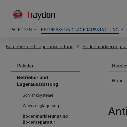
springen
Zur Hauptnavigation springen
PALETTEN
BETRIEBS- UND LAGERAUSSTATTUNG
Betriebs- und Lagerausstattung
Bodenmarkierung u
Paletten
Herste
Betriebs- und
Höhe
Lagerausstattung
Schranksysteme
Werkzeuglagerung
Ant
Bodenmarkierung und
Bodenreparatur