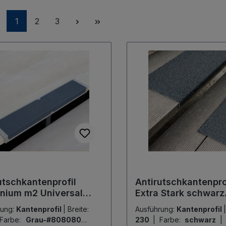
Seite
Seite
Seite
1
2
3
utschkantenprofil
Antirutschkantenpro
nium m2 Universal
Extra Stark schwarz
 120x635x45mm
230x600x30mm
rung:
Kantenprofil
|
Breite:
Ausführung:
Kantenprofil
|
Farbe:
Grau-#808080
|
230
|
Farbe:
schwarz
|