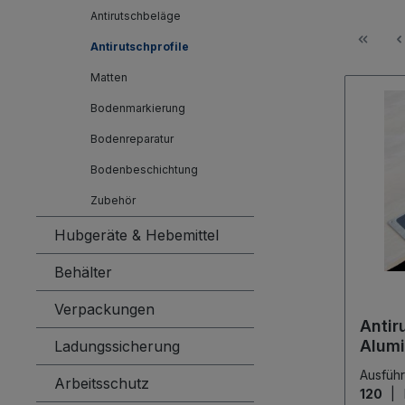
Antirutschbeläge
Antirutschprofile
Matten
Bodenmarkierung
Bodenreparatur
Bodenbeschichtung
Zubehör
Hubgeräte & Hebemittel
Behälter
Verpackungen
Antir
Alumi
Ladungssicherung
grau
Ausfüh
Arbeitsschutz
120
|