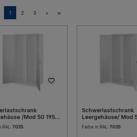
Seite
Seite
Seite
1
2
3
rlastschrank
Schwerlastschrank
gehäuse /Mod 50 1950
Leergehäuse/ Mod 
0 x 600 mm RAL 7035.
x 1000 x 600 mm RA
n RAL:
7035
Farbe in RAL:
7035
itteltrennwand
Mit Mitteltrennwand