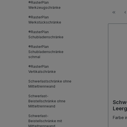
®RasterPlan
Werkzeugschränke
®RasterPlan
Werkstückschränke
®RasterPlan
Schubladenschränke
®RasterPlan
Schubladenschränke
schmal
®RasterPlan
Vertikalschränke
Schwerlastschränke ohne
Mitteltrennwand
Schwerlast-
Beistellschränke ohne
Schwe
Mitteltrennwand
Leer
x 100
Schwerlast-
Farbe i
Mit M
Beistellschränke mit
Mitteltrennwand