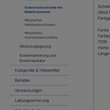
Dopp
Schwe
Schwerlastschränke mit
/Mod 
Mitteltrennwand
Farbg
®RasterPlan
mm, RAL 7035
Arbeitsplatzschränke
Stabili
Farbe
®RasterPlan
Schwer
Farbe
Großvolumenschränke
Mittel
7035
Werkzeuglagerung
erweit
Höhe
Lageru
Länge
Bodenmarkierung und
schwe
Bodenreparatur
Arbeits
Hubgeräte & Hebemittel
Tragfäh
eine 
Behälter
Boden
empfeh
Verpackungen
stabil
Ladungssicherung
versc
hartve