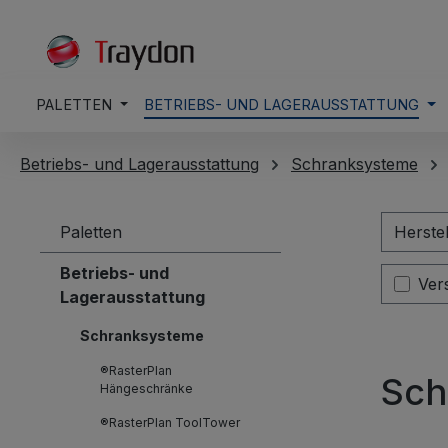
springen
Zur Hauptnavigation springen
PALETTEN
BETRIEBS- UND LAGERAUSSTATTUNG
Betriebs- und Lagerausstattung
Schranksysteme
Paletten
Herste
Betriebs- und
Filt
Ver
Lagerausstattung
Schranksysteme
®RasterPlan
Sch
Hängeschränke
®RasterPlan ToolTower