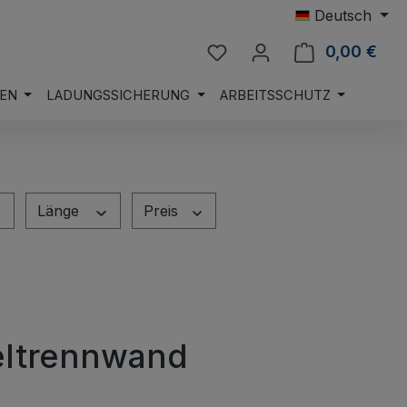
Deutsch
Du hast 0 Produkte auf 
0,00 €
Ware
EN
LADUNGSSICHERUNG
ARBEITSSCHUTZ
Länge
Preis
eltrennwand