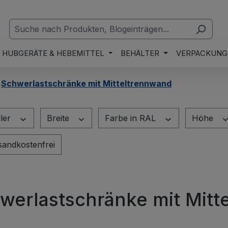
HUBGERÄTE & HEBEMITTEL
BEHÄLTER
VERPACKUNG
Schwerlastschränke mit Mitteltrennwand
ller
Breite
Farbe in RAL
Höhe
er hinzufügen: Versandkostenfrei
sandkostenfrei
werlastschränke mit Mitt