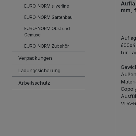
Aufl
EURO-NORM silverline
mm, f
blau
EURO-NORM Gartenbau
EURO-NORM Obst und
Gemüse
Aufla
600x4
EURO-NORM Zubehör
für La
Verpackungen
Produk
Auflag
Gewic
Ladungssicherung
Ausfü
Auße
von 6
Materi
Arbeitsschutz
heraus
Copol
Waren
Ausfü
und in
VDA-R
für de
Behält
diese 
aus h