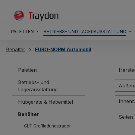
springen
Zur Hauptnavigation springen
PALETTEN
BETRIEBS- UND LAGERAUSSTATTUNG
Behälter
EURO-NORM Automobil
Paletten
Herste
Betriebs- und
Außen
Lagerausstattung
Innen
Hubgeräte & Hebemittel
Behälter
Seiten
GLT-Großladungsträger