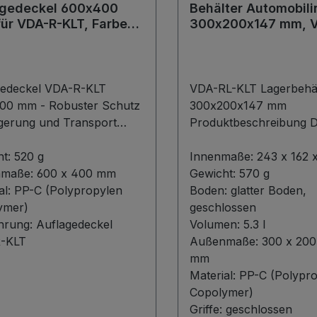
agedeckel 600x400
Behälter Automobili
ür VDA-R-KLT, Farbe
300x200x147 mm, V
KLT 3147, Farbe bla
gedeckel VDA-R-KLT
VDA-RL-KLT Lagerbehäl
00 mm - Robuster Schutz
300x200x147 mm
gerung und Transport
Produktbeschreibung Der VDA-
tbeschreibung Die
RL-KLT mit den Außen
edeckel VDA-R-KLT in der
ht:
520 g
300x200x147 mm ist ei
Innenmaße:
243 x 162 
hrung mit Außenmaßen
nmaße:
600 x 400 mm
kompakter und effizient
Gewicht:
570 g
00x400 mm bieten einen
al:
PP-C (Polypropylen
Lagerbehälter, der sich 
Boden:
glatter Boden,
ragenden Schutz für Ihre
ymer)
vielfältige Anwendungen
geschlossen
 während des Transports
hrung:
Auflagedeckel
Mit einem Volumen von
Volumen:
5.3 l
 der Lagerung. Entwickelt
-KLT
Litern und präzisen I
Außenmaße:
300 x 200
n Einsatz mit VDA-R-KLT
von 243x162x129 mm bi
mm
ern, präsentieren sich
eine optimale Raumaus
Material:
PP-C (Polypr
Deckel als robuste Lösung
und Schutz für Ihre Wa
Copolymer)
ochwertigem PP-C
Gefertigt aus hochwert
Griffe:
geschlossen