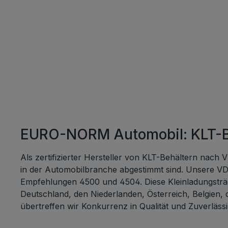
umwel
beiträgt. Technisch
Außen
mm Innenmaße: 544 x 364 x 109
mm Volumen: 22 Liter Gewicht:
2100 g Boden: Verbundbo
Farbe: R
Geschlossen 
(Poly
Seiten
Verpac
EURO-NORM Automobil: KLT-Beh
Stück Fazit Mit diesen
beein
Als zertifizierter Hersteller von KLT-Behältern nac
der V
in der Automobilbranche abgestimmt sind. Unsere VD
600x4
Empfehlungen 4500 und 4504. Diese Kleinladungsträge
Wahl, 
Deutschland, den Niederlanden, Österreich, Belgien,
optimi
übertreffen wir Konkurrenz in Qualität und Zuverlässi
Standa
Sie au