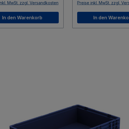
g. Besondere
Griffe garantieren nicht
inkl. MwSt. zzgl. Versandkosten
Preise inkl. MwSt. zzgl. Ve
ntegrierte
einen sicheren Schutz 
dboden mit reduzierten
Waren, sondern ermögl
In den Warenkorb
In den Warenko
lfüßen am Außenrand
auch eine bequeme
für einen stabilen Stand
Handhabung. Besondere
laubt eine sichere
Merkmale Der integrierte
lung im Verbund, ohne
Verbundboden mit redu
liche Sicherung der
Stapelfüßen am Außen
nheit. In einer praktischen
gewährleistet einen stab
kungseinheit (VPE) von
Stand und erlaubt eine 
ck erhältlich, ermöglicht
Stapelung im Verbund,
 Behälter eine effiziente
zusätzliche Sicherung 
abung und Lagerung in
Ladeeinheit. In einer pr
. Dieser VDA-R-KLT
Verpackungseinheit (V
t nicht nur Qualität und
40 Stück erhältlich, er
onalität, sondern ist auch
dieser Behälter eine effi
chhaltiges Produkt. Das
Handhabung und Lager
aterial ist zu 100 %
Ihrem Betrieb. Die Lagerware ist
lbar, was zu einer
in verschiedenen Farb