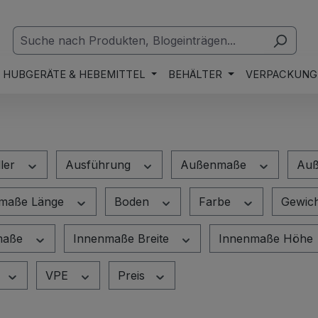
HUBGERÄTE & HEBEMITTEL
BEHÄLTER
VERPACKUNG
ller
Ausführung
Außenmaße
Auß
maße Länge
Boden
Farbe
Gewic
maße
Innenmaße Breite
Innenmaße Höhe
VPE
Preis