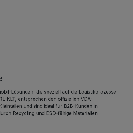
e
e
ng zu
alen ist
le Wahl,
u
e
l-Lösungen, die speziell auf die Logistikprozesse
L-KLT, entsprechen den offiziellen VDA-
einteilen und sind ideal für B2B-Kunden in
opylen
durch Recycling und ESD-fähige Materialien
E): 40