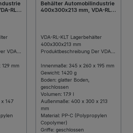
ndustrie
Behälter Automobilindustrie
DA-RL-
400x300x213 mm, VDA-RL-
u
KLT 4213, Farbe blau
ter
VDA-RL-KLT Lagerbehälter
400x300x213 mm
Produktbeschreibung Der VDA-
maßen
RL-KLT mit den Außenmaßen
n
x 129 mm
400x300x213 mm ist ein
Innenmaße:
345 x 260 x 195 mm
er
hochwertiger und vielseitiger
Gewicht:
1420 g
ideal für
Lagerbehälter, der speziell für
Boden:
glatter Boden,
 eignet.
anspruchsvolle Anwendungen
geschlossen
 5,3
konzipiert wurde. Mit einem
Volumen:
17.9 l
nnenmaßen
 x 147
großzügigen Volumen von 17,9
Außenmaße:
400 x 300 x 213
etet er
Litern und präzisen Innenmaßen
mm
nutzung
opylen
von 345x260x195 mm bietet er
Material:
PP-C (Polypropylen
ren.
eine optimale Raumausnutzung
Copolymer)
igem PP-
und zuverlässigen Schutz für
Griffe:
geschlossen