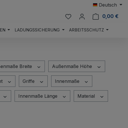
Deutsch
Du hast 0 Produkte auf 
0,00 €
Ware
EN
LADUNGSSICHERUNG
ARBEITSSCHUTZ
enmaße Breite
Außenmaße Höhe
ht
Griffe
Innenmaße
Innenmaße Länge
Material