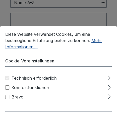
Cookie-Voreinstellungen
Diese Website verwendet Cookies, um eine bestmögliche E
Diese Website verwendet Cookies, um eine
bestmögliche Erfahrung bieten zu können.
Mehr
Informationen ...
Cookie-Voreinstellungen
Technisch erforderlich
Clever Fresh Box ADVANCE,
Komfortfunktionen
durchbrochen, 600x400x180 mm,
Farbe grün
Brevo
Clever-Fresh-Box advance 600x400x180