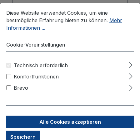
Cookie-Voreinstellungen
Diese Website verwendet Cookies, um eine bestmögliche E
Diese Website verwendet Cookies, um eine
bestmögliche Erfahrung bieten zu können.
Mehr
Informationen ...
Cookie-Voreinstellungen
Technisch erforderlich
Komfortfunktionen
Auflagedeckel 600x400 mm, für
VDA-R-KLT, Farbe blau
Brevo
Auflagedeckel VDA-R-KLT 600x400 mm -
Alle Cookies akzeptieren
Robuster Schutz für Lagerung und
Transport Produktbeschreibung Die
Speichern
Auflagedeckel VDA-R-KLT in der