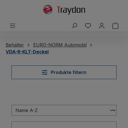
alt springen
Du hast 0 Produ
Ware
Behälter
EURO-NORM Automobil
VDA-R-KLT-Deckel
Produkte filtern