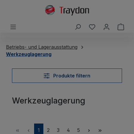
alt springen
Du hast 0 Produ
Ware
Betriebs- und Lagerausstattung
Werkzeuglagerung
Produkte filtern
Werkzeuglagerung
Seite
Seite
Seite
Seite
Seite
1
2
3
4
5