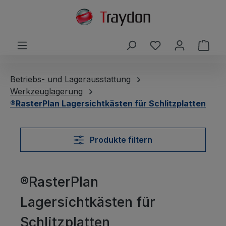
alt springen
Du hast 0 Produ
Ware
Betriebs- und Lagerausstattung
Werkzeuglagerung
®RasterPlan Lagersichtkästen für Schlitzplatten
Produkte filtern
®RasterPlan
Lagersichtkästen für
Schlitzplatten