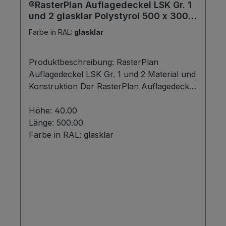
®RasterPlan Auflagedeckel LSK Gr. 1
und 2 glasklar Polystyrol 500 x 300
mm.
Farbe in RAL:
glasklar
Produktbeschreibung: RasterPlan
Auflagedeckel LSK Gr. 1 und 2 Material und
Konstruktion Der RasterPlan Auflagedeckel
LSK Gr. 1 und 2 besteht aus glasklarem
Polystyrol mit den Maßen 500 x 300 mm.
Höhe:
40.00
Die Lagersichtkästen werden aus schlag-
Länge:
500.00
und stoßfestem Polyethylen gefertigt, was
Farbe in RAL:
glasklar
sie bruchsicher, formstabil und stark
beanspruchbar macht.
Anwendungsmöglichkeiten Mit den
RasterPlan Lagersichtkästen lassen sich
nahezu alle Aufbewahrungs- und
Ordnungsprobleme lösen. Sie sind ideal für
Schrauben, Nägel, loses Schüttgut,