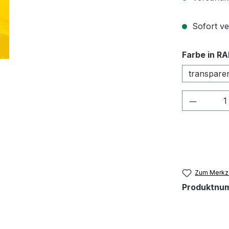
Sofort ver
Farbe in RA
transpare
Produkt
Zum Merkze
Produktnu