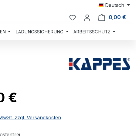
Deutsch
0,00 €
Ware
EN
LADUNGSSICHERUNG
ARBEITSSCHUTZ
0 €
. MwSt. zzgl. Versandkosten
stenfrei