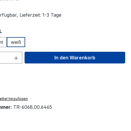
fügbar, Lieferzeit: 1-3 Tage
auswählen
L
nt
weiß
 Anzahl: Gib den gewünschten Wert ein 
In den Warenkorb
ttel hinzufügen
mmer:
TR-6068.00.6465