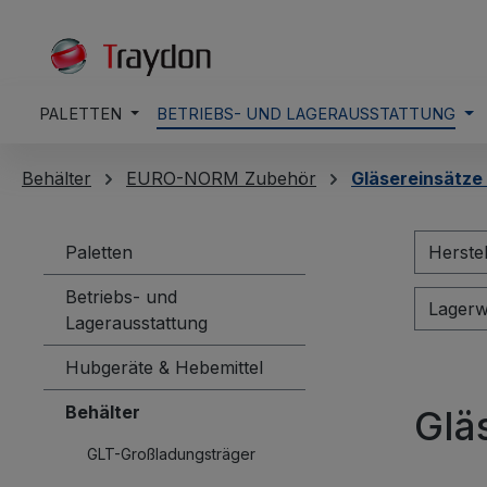
springen
Zur Hauptnavigation springen
PALETTEN
BETRIEBS- UND LAGERAUSSTATTUNG
Behälter
EURO-NORM Zubehör
Gläsereinsätze 
Paletten
Herste
Betriebs- und
Lagerw
Lagerausstattung
Hubgeräte & Hebemittel
Behälter
Glä
GLT-Großladungsträger