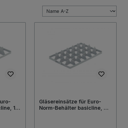
Euro-
Gläsereinsätze für Euro-
line, 15
Norm-Behälter basicline, 24
x354x58
Fächer Oben, 554x354x58
mm