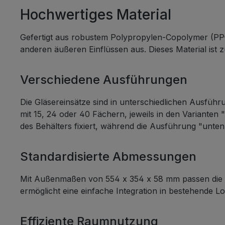
Ihre G
Hochwertiges Material
halten. Produktinformat
Ausfüh
Gefertigt aus robustem Polypropylen-Copolymer (PP-C
unten Außenmaße: 554 x 354 x
anderen äußeren Einflüssen aus. Dieses Material ist 
58 mm Gewicht: 435 g Mater
PP-C 
VPE: 80 Maße Gefache:
Verschiedene Ausführungen
mm Besondere Eigenschaften
Die Gl
Die Gläsereinsätze sind in unterschiedlichen Ausführ
Ausfüh
mit 15, 24 oder 40 Fächern, jeweils in den Varianten
flexib
des Behälters fixiert, während die Ausführung "unten
die A
Transp
Standardisierte Abmessungen
robust
Möglic
Mit Außenmaßen von 554 x 354 x 58 mm passen die G
versc
ermöglicht eine einfache Integration in bestehende L
machen
Wahl f
Einsat
Effiziente Raumnutzung