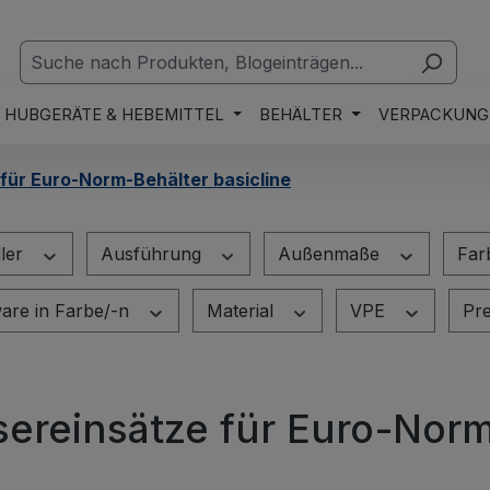
HUBGERÄTE & HEBEMITTEL
BEHÄLTER
VERPACKUNG
für Euro-Norm-Behälter basicline
ller
Ausführung
Außenmaße
Far
are in Farbe/-n
Material
VPE
Pr
sereinsätze für Euro-Norm