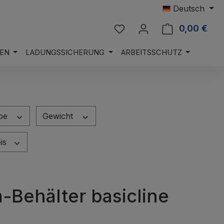
Deutsch
Du hast 0 Produkte auf 
0,00 €
Ware
EN
LADUNGSSICHERUNG
ARBEITSSCHUTZ
be
Gewicht
eis
-Behälter basicline