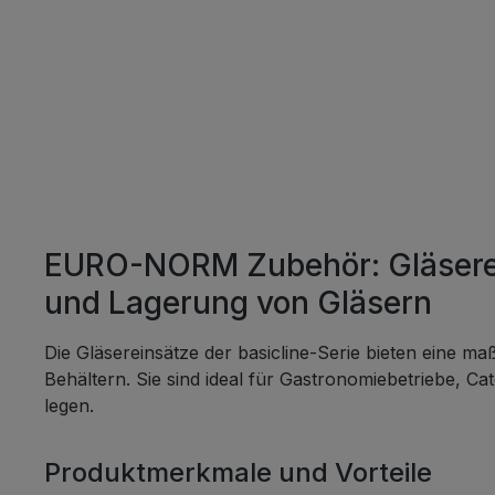
versc
divers
kombin
indivi
die G
erfüllen. Hergeste
hochw
(Polyp
unsere
EURO-NORM Zubehör: Gläserein
langle
gegen
und Lagerung von Gläsern
äußere
sich id
Die Gläsereinsätze der basicline-Serie bieten eine 
Restau
Behältern. Sie sind ideal für Gastronomiebetriebe, 
Servic
legen.
gastro
Mit ih
Produktmerkmale und Vorteile
Sicher