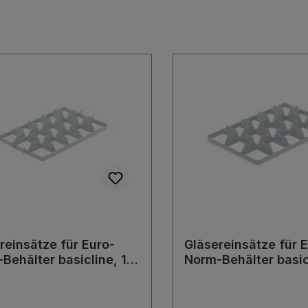
reinsätze für Euro-
Gläsereinsätze für 
Behälter basicline, 15
Norm-Behälter basic
er Oben, 554x354x58
Fächer Unten, 554
mm