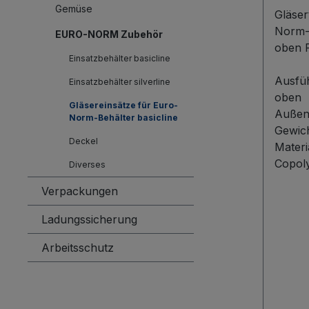
Gemüse
Gläser
Norm-
EURO-NORM Zubehör
oben Produktbeschreibung
Einsatzbehälter basicline
Unsere
Ausfüh
Ausfü
Einsatzbehälter silverline
sicher
oben
Gläsereinsätze für Euro-
für di
Auße
Norm-Behälter basicline
Transp
Gewic
Deckel
Norm-B
Materi
Außen
Copol
Diverses
58 mm
Verpackungen
380 g 
dennoc
Ladungssicherung
Einsat
mm Diese Ausführung wird mit
Arbeitsschutz
zwei s
Stegen
Behält