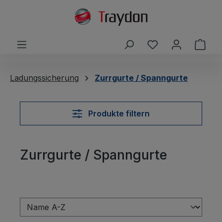
alt springen
Du hast 0 Produ
Ware
Ladungssicherung
Zurrgurte / Spanngurte
Produkte filtern
Zurrgurte / Spanngurte