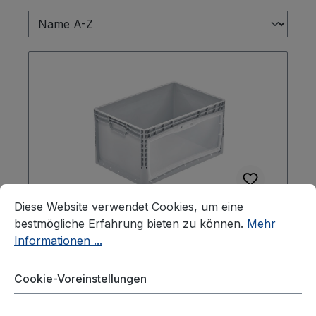
Cookie-Voreinstellungen
Diese Website verwendet Cookies, um eine bestmögliche E
Diese Website verwendet Cookies, um eine
bestmögliche Erfahrung bieten zu können.
Mehr
Informationen ...
Behälter lightline mit Öffnung und
Klappe 600 x 400 x 320 mm Farbe:
grau, geschlossener Griff, Klappe L
Cookie-Voreinstellungen