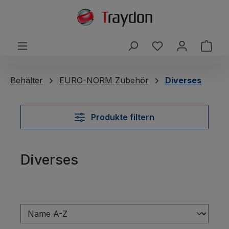
alt springen
Du hast 0 Produ
Ware
Behälter
EURO-NORM Zubehör
Diverses
Produkte filtern
Diverses