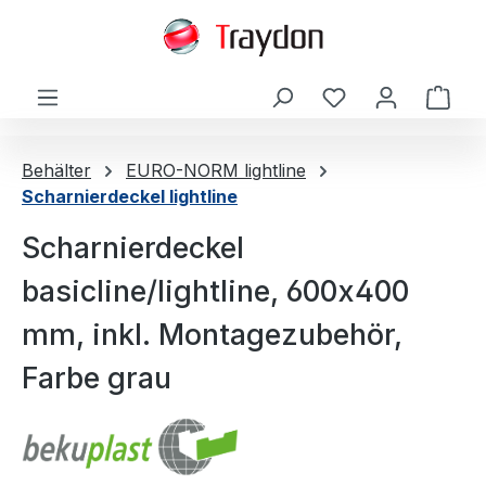
alt springen
Ware
Behälter
EURO-NORM lightline
Scharnierdeckel lightline
Scharnierdeckel
basicline/lightline, 600x400
mm, inkl. Montagezubehör,
Farbe grau