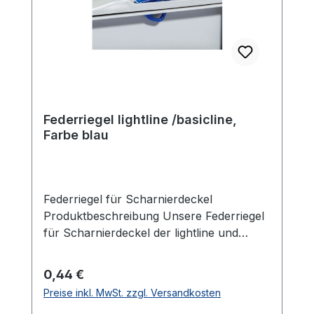
Federriegel lightline /basicline,
Farbe blau
Federriegel für Scharnierdeckel
Produktbeschreibung Unsere Federriegel
für Scharnierdeckel der lightline und
basicline Reihe bieten eine zuverlässige
Lösung für die Befestigung von
Regulärer Preis:
0,44 €
Scharnierdeckeln an Behältern. Für jeden
Preise inkl. MwSt. zzgl. Versandkosten
Behälter werden 2 Stück benötigt, um