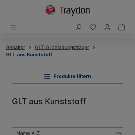
alt springen
Du hast 0 Produ
Ware
Behälter
GLT-Großladungsträger
GLT aus Kunststoff
Produkte filtern
GLT aus Kunststoff