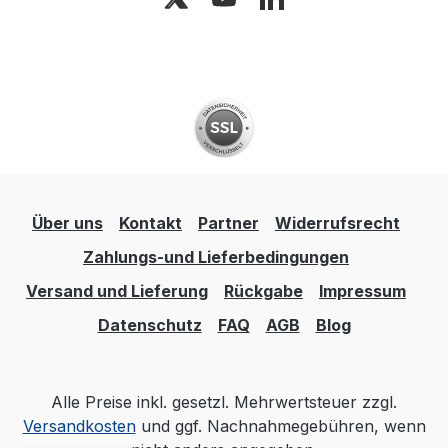
allen vier Seiten für einfache Bewegung
mit Handhubwagen oder Stapler.
Temperaturbeständigkeit: Geeignet für
Temperaturen von -20 bis +60 °C.
Zusätzliche Optionen: Stülpdeckel für
zusätzlichen Schutz und Sicherheit.
Über uns
Kontakt
Partner
Widerrufsrecht
Zahlungs-und Lieferbedingungen
Versand und Lieferung
Rückgabe
Impressum
Datenschutz
FAQ
AGB
Blog
Alle Preise inkl. gesetzl. Mehrwertsteuer zzgl.
Versandkosten
und ggf. Nachnahmegebühren, wenn