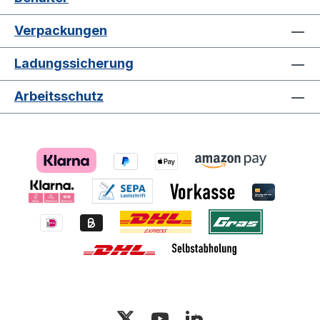
kg Traglast dynamisch: bis 1.600 kg
Belastung Hochregal: bis zu 800 kg
Verpackungen
Material: Polypropylen Einsatzbereich: -20
bis +60 °C Farbe Palette: schwarz Farbe
Ladungssicherung
Modulaufsatz: grau Modulaufsatzhöhe:
200 mm pro Modul Gesamtgewicht (leer)
Arbeitsschutz
mit 4 Modulen: 59,85 kg Gesamtgewicht
(leer) mit 3 Modulen: 52,03 kg
Innenvolumen: 0,69 m³ (bei 4
eingesetzten Modulaufsätzen) Nestbar:
Nein Optionen: Stülpdeckel Besondere
Merkmale Flexible Nutzung: Drei
klappbare Modulaufsätze ermöglichen
variable Höhenanpassungen und
erweitern die Nutzungsmöglichkeiten.
Hohe Traglasten: Robuste Konstruktion
für hohe statische und dynamische
Belastungen sowie Hochregal-Einsatz.
Effiziente Handhabung: Unterfahrbar von