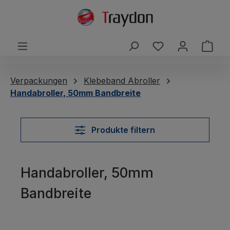
alt springen
Du hast 0 Produ
Ware
Verpackungen
Klebeband Abroller
Handabroller, 50mm Bandbreite
Produkte filtern
Handabroller, 50mm
Bandbreite