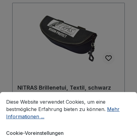
NITRAS Brillenetui, Textil, schwarz
Cookie-Voreinstellungen
Diese Website verwendet Cookies, um eine bestmögliche E
Diese Website verwendet Cookies, um eine
bestmögliche Erfahrung bieten zu können.
Mehr
Informationen ...
NITRAS Brillenetui, Textil, schwarz Das
NITRAS Brillenetui ist die perfekte Lösung
Cookie-Voreinstellungen