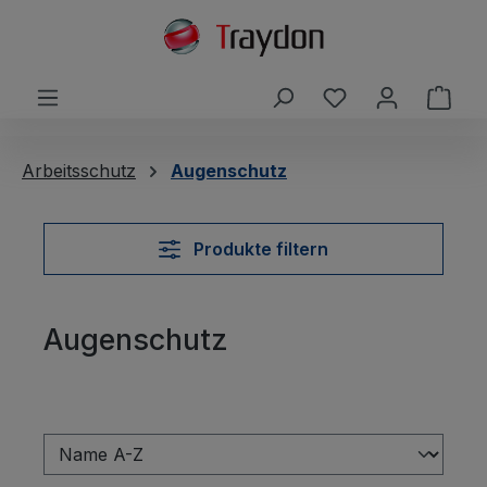
alt springen
Du hast 0 Produ
Ware
Arbeitsschutz
Augenschutz
Produkte filtern
Augenschutz