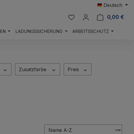
Deutsch
Du hast 0 Produkte auf 
0,00 €
Ware
EN
LADUNGSSICHERUNG
ARBEITSSCHUTZ
Zusatzfarbe
Preis