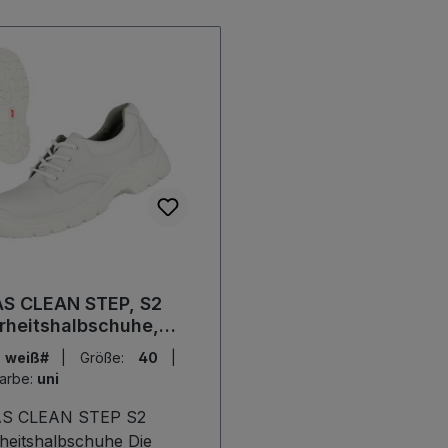
AS CLEAN STEP, S2
rheitshalbschuhe,
 EN ISO 20345
:
weiß#
|
Größe:
40
|
farbe:
uni
S CLEAN STEP S2
eitshalbschuhe Die