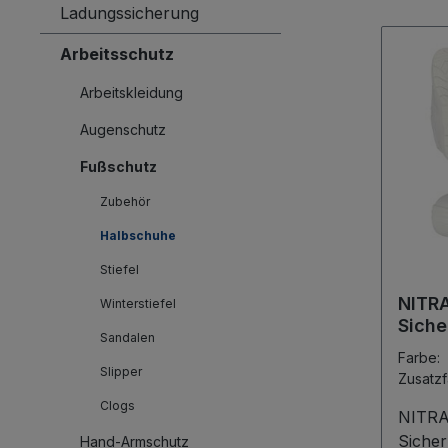
Ladungssicherung
Arbeitsschutz
Arbeitskleidung
Augenschutz
Fußschutz
Zubehör
Halbschuhe
Stiefel
NITR
Winterstiefel
Siche
Sandalen
weiß,
Farbe
Slipper
Zusatz
Clogs
NITRA
Sicherh
Hand-Armschutz