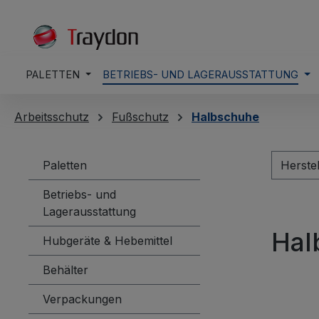
springen
Zur Hauptnavigation springen
PALETTEN
BETRIEBS- UND LAGERAUSSTATTUNG
Arbeitsschutz
Fußschutz
Halbschuhe
Paletten
Herste
Betriebs- und
Lagerausstattung
Hal
Hubgeräte & Hebemittel
Behälter
Verpackungen