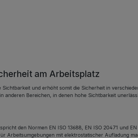
ässige Schutzkleidung
rt wird. Technische
nge
4100) Material: 100%
L Gewicht:
3888 m³
sungen: Länge 0,45 m,
 0,32 m, Höhe 0,27 m
ikate: EN ISO 13688, EN
cherheit am Arbeitsplatz
gehinweise:
inenwäsche bei 40°C
 Nicht im Trockner
 Sichtbarkeit und erhöht somit die Sicherheit in verschied
eln Keine
n anderen Bereichen, in denen hohe Sichtbarkeit unerlässli
sche Reinigung
gseinheit Die Weste
n einer Verpackungseinheit
ück geliefert. Sicherheit
tspricht den Normen EN ISO 13688, EN ISO 20471 und EN 114
ormität Diese
t für Arbeitsumgebungen mit elektrostatischer Aufladung ma