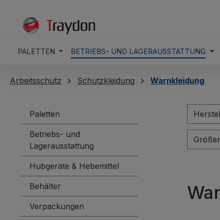
springen
Zur Hauptnavigation springen
PALETTEN
BETRIEBS- UND LAGERAUSSTATTUNG
Arbeitsschutz
Schutzkleidung
Warnkleidung
Paletten
Herste
Betriebs- und
Größe
Lagerausstattung
Hubgeräte & Hebemittel
Behälter
War
Verpackungen