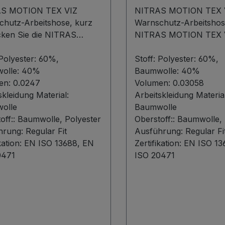
S MOTION TEX VIZ
NITRAS MOTION TEX 
chutz-Arbeitshose, kurz
Warnschutz-Arbeitshose D
cken Sie die NITRAS
NITRAS MOTION TEX VI
N TEX VIZ, eine kurze
eine lange Warnschutz
hutz-Arbeitshose, die
Polyester: 60%,
Arbeitshose, die speziel
Stoff:
Polyester: 60%,
ll für maximale
olle: 40%
höchste Sicherheit und
Baumwolle: 40%
arkeit und Komfort
en:
0.0247
am Arbeitsplatz entwick
Volumen:
0.03058
kelt wurde. Diese Hose
skleidung Material:
wurde. Mit einem Gewi
Arbeitskleidung Material
 ein atmungsaktives und
olle
280 g/qm besteht sie a
Baumwolle
es Material mit einem
off::
Baumwolle, Polyester
atmungsaktivem und le
Oberstoff::
Baumwolle, 
t von 280 g/qm, das für
hrung:
Regular Fit
Material, das einen ho
Ausführung:
Regular Fi
Tragekomfort sorgt. Der
kation:
EN ISO 13688, EN
Tragekomfort garantier
Zertifikation:
EN ISO 13
are Bund und die
0471
dehnbare Bund und die
ISO 20471
rkungen an der
Verstärkungen an der
itigen Gürtelschlaufe
rückseitigen Gürtelschl
 an den Gesäß- und
sowie an Knie-, Gesäß-
aschen machen sie
Beintaschen sorgen für
ders robust und
zusätzliche Robustheit