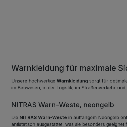
zuverl
klassifizie
Details Farbe: Neonora
(Farbcode: 
Polyester Größe: X
8,44 kg Volumen: 0,0
Abmes
Breite
Zertif
Warnkleidung für maximale Si
ISO 20471 Pfle
Masch
Nicht bleichen
Unsere hochwertige
Warnkleidung
sorgt für optimale
trocknen Nicht büg
im Bauwesen, in der Logistik, im Straßenverkehr und i
chemi
Verpackun
NITRAS Warn-Weste, neongelb
wird i
von 50 St
Die
NITRAS Warn-Weste
in auffälligem Neongelb en
und Konf
antistatisch ausgestattet, was sie besonders geeigne