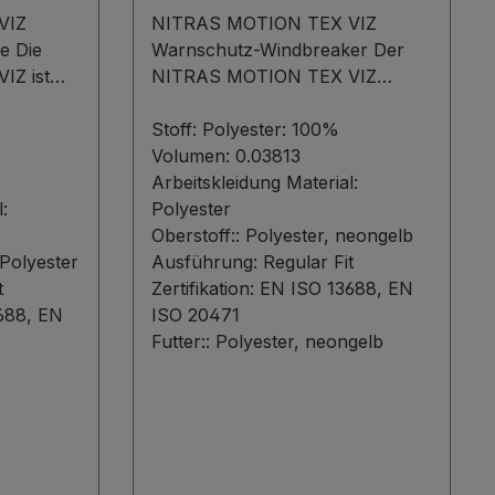
VIZ
NITRAS MOTION TEX VIZ
ie
Warnschutz-Windbreaker Der
Z ist
NITRAS MOTION TEX VIZ
-
Warnschutz-Windbreaker in
l für
auffälligem Neongelb (Farbcode:
Stoff:
Polyester: 100%
 Komfort
4000) bietet dank seines
Volumen:
0.03813
elt
weichen Softshell-Materials
Arbeitskleidung Material:
cht von
:
einen besonders leichten und
Polyester
us
angenehmen Tragekomfort. Mit
Oberstoff::
Polyester, neongelb
ichtem
Polyester
wasser- und windabweisenden
Ausführung:
Regular Fit
hen
t
Eigenschaften, sowie einem
Zertifikation:
EN ISO 13688, EN
t. Der
688, EN
sportlichen Design, ist dieser
ISO 20471
Windbreaker ideal für den
Futter::
Polyester, neongelb
täglichen Einsatz geeignet. Die
aufe
segmentierten Reflexstreifen
 und
sorgen für bessere Sichtbarkeit,
während der durchgehende
 und
YKK-Reißverschluss mit