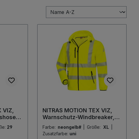
 VIZ,
NITRAS MOTION TEX VIZ,
shose,
Warnschutz-Windbreaker,
 EN ISO
neongelb
ße:
29
Farbe:
neongelb#
|
Größe:
XL
|
Zusatzfarbe:
uni