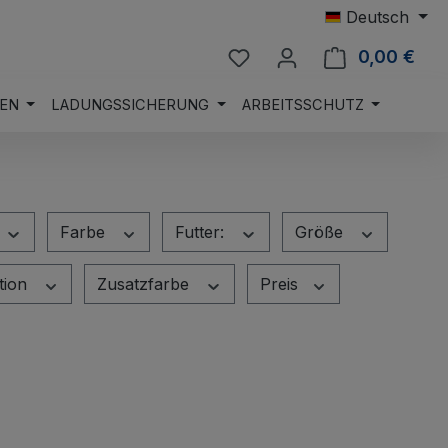
Deutsch
Du hast 0 Produkte auf 
0,00 €
Ware
EN
LADUNGSSICHERUNG
ARBEITSSCHUTZ
Farbe
Futter:
Größe
ation
Zusatzfarbe
Preis