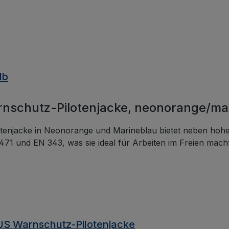
hutz-Weste ist kein
gut, kein Medizinprodukt
thält keine Biozide. Sie ist
sicher für den täglichen
ch in verschiedensten
tsumgebungen.
lb
schutz-Pilotenjacke, neonorange/ma
enjacke in Neonorange und Marineblau bietet neben hoher
1 und EN 343, was sie ideal für Arbeiten im Freien macht
S Warnschutz-Pilotenjacke