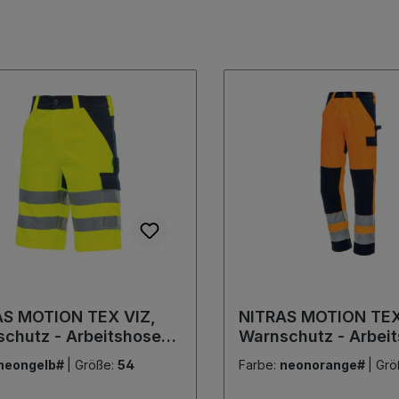
AS MOTION TEX VIZ,
NITRAS MOTION TEX
chutz - Arbeitshose,
Warnschutz - Arbeit
 EN ISO 13688, EN ISO
lang, EN ISO 13688,
neongelb#
|
Größe:
54
Farbe:
neonorange#
|
Grö
1 neongelb
20471 neonorange