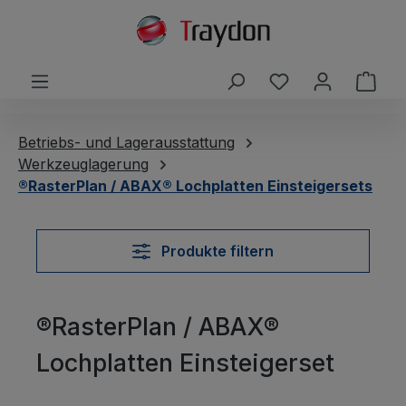
alt springen
Du hast 0 Produ
Ware
Betriebs- und Lagerausstattung
Werkzeuglagerung
®RasterPlan / ABAX® Lochplatten Einsteigersets
Produkte filtern
®RasterPlan / ABAX®
Lochplatten Einsteigerset