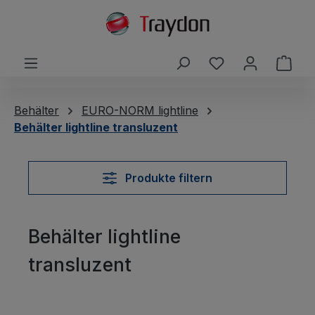
alt springen
Du hast 0 Produ
Ware
Behälter
EURO-NORM lightline
Behälter lightline transluzent
Produkte filtern
Behälter lightline
transluzent