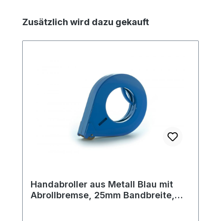
Produktgalerie überspringen
Zusätzlich wird dazu gekauft
Handabroller aus Metall Blau mit
Abrollbremse, 25mm Bandbreite,
122mm Außendurchmesser