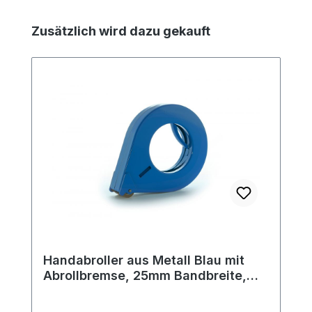
Produktgalerie überspringen
Zusätzlich wird dazu gekauft
Handabroller aus Metall Blau mit
Abrollbremse, 25mm Bandbreite,
122mm Außendurchmesser