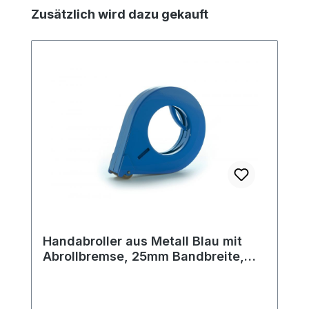
Produktgalerie überspringen
Zusätzlich wird dazu gekauft
Handabroller aus Metall Blau mit
Abrollbremse, 25mm Bandbreite,
122mm Außendurchmesser