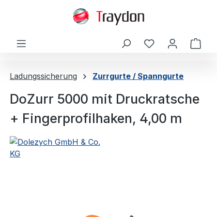
alt springen
Ware
Ladungssicherung
Zurrgurte / Spanngurte
DoZurr 5000 mit Druckratsche
+ Fingerprofilhaken, 4,00 m
Bildergalerie überspringen