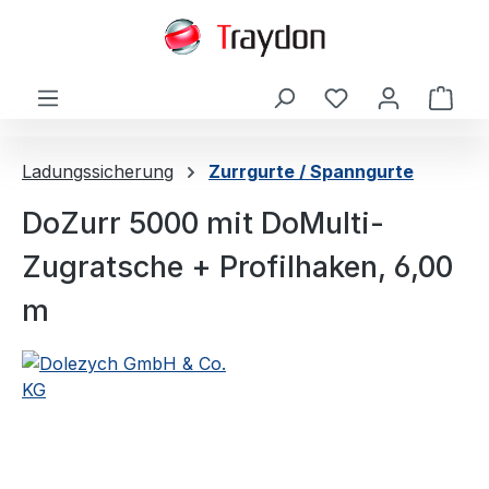
alt springen
Ware
Ladungssicherung
Zurrgurte / Spanngurte
DoZurr 5000 mit DoMulti-
Zugratsche + Profilhaken, 6,00
m
Bildergalerie überspringen