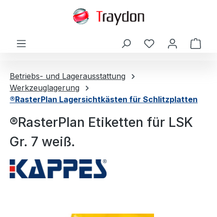
alt springen
Ware
Betriebs- und Lagerausstattung
Werkzeuglagerung
®RasterPlan Lagersichtkästen für Schlitzplatten
®RasterPlan Etiketten für LSK
Gr. 7 weiß.
Bildergalerie überspringen