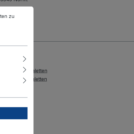
en zu können.
Mehr Informationen ...
ten zu
Paletten
Kunststoffpaletten
Pressholzpaletten