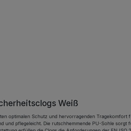
herheitsclogs Weiß
ten optimalen Schutz und hervorragenden Tragekomfort f
end und pflegeleicht. Die rutschhemmende PU-Sohle sorgt fü
stattung erfüllen die Clogs die Anforderungen der EN ISO