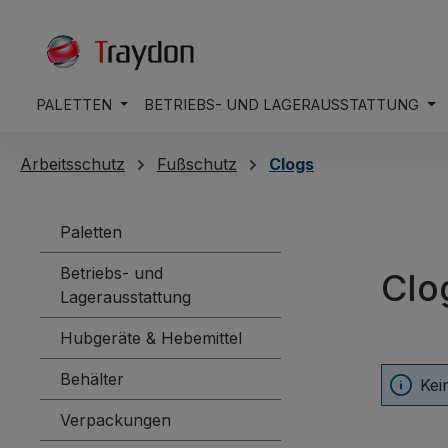
springen
Zur Hauptnavigation springen
PALETTEN
BETRIEBS- UND LAGERAUSSTATTUNG
Arbeitsschutz
Fußschutz
Clogs
Paletten
Betriebs- und
Clo
Lagerausstattung
Hubgeräte & Hebemittel
Behälter
Kei
Verpackungen