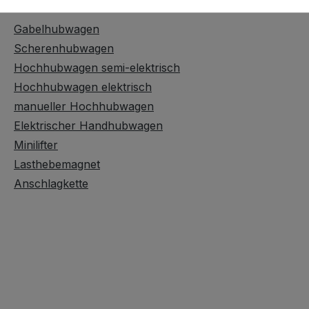
Hubgeräte & Hebemittel
Gabelhubwagen
Scherenhubwagen
Hochhubwagen semi-elektrisch
Hochhubwagen elektrisch
manueller Hochhubwagen
Elektrischer Handhubwagen
Minilifter
Lasthebemagnet
Anschlagkette