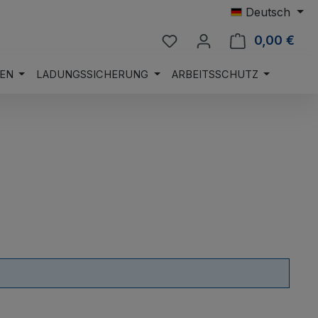
Deutsch
Du hast 0 Produkte auf 
0,00 €
Ware
EN
LADUNGSSICHERUNG
ARBEITSSCHUTZ