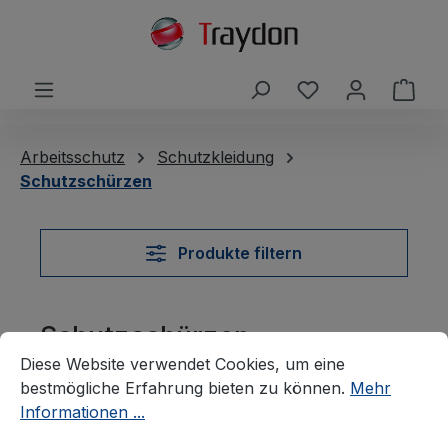
alt springen
Du hast 0 Produ
Ware
Arbeitsschutz
Schutzkleidung
Schutzschürzen
Produkte filtern
Schutzschürzen
Cookie-Voreinstellungen
Diese Website verwendet Cookies, um eine bestmögliche E
Diese Website verwendet Cookies, um eine
bestmögliche Erfahrung bieten zu können.
Mehr
Informationen ...
Keine Produkte gefunden.