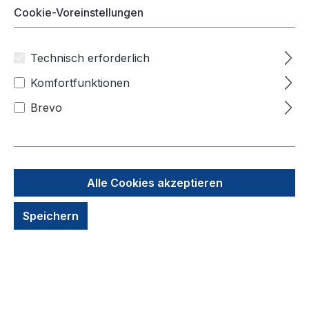
Cookie-Voreinstellungen
Technisch erforderlich
Komfortfunktionen
Brevo
NITRAS GUNOVA
Alle Cookies akzeptieren
Chemikalienschutzschürze für
Speichern
optimalen Schutz
Die
NITRAS GUNOVA
Chemikalienschutzschürze
bietet
hervorragenden Schutz bei Arbeiten mit