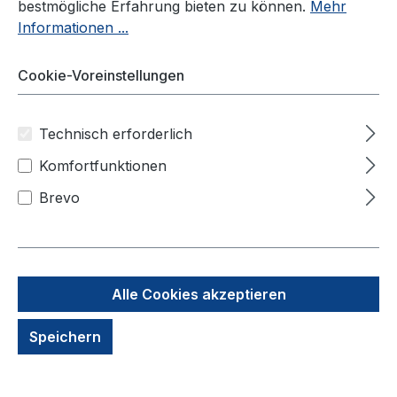
bestmögliche Erfahrung bieten zu können.
Mehr
Informationen ...
Cookie-Voreinstellungen
Technisch erforderlich
Komfortfunktionen
Brevo
Antistatikhandschuhe für
sicheren ESD-Schutz am
Arbeitsplatz
Alle Cookies akzeptieren
Speichern
Unsere hochwertigen
Antistatikhandschuhe
bieten zuverlässigen Schutz vor
elektrostatischer Entladung (ESD) und