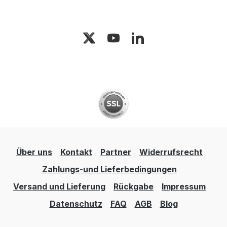
24V/120Ah Leistung Fahrmotor: 0,75 KW
Maximale Fahrgeschwindigkeit: 4,0 km/h
Leistung Hubmotor: 2,0 KW
Hubgeschwindigkeit: 0,10-0,20 m/s
(lastabhängig) Senkgeschwindigkeit: 0,10-
0,12 m/s (lastabhängig) Eigengewicht: 506
kg Einfache Wartung und
Energieversorgung Der HME 1500/1600
ist mit wartungsfreien Batterien
ausgestattet, die über das im Lieferumfang
enthaltene Ladegerät an jeder 230V
Steckdose aufgeladen werden können.
Dies sorgt für eine einfache und flexible
Über uns
Kontakt
Partner
Widerrufsrecht
Energieversorgung, die den Betrieb des
Zahlungs-und Lieferbedingungen
Hochhubwagens jederzeit gewährleistet.
Versand und Lieferung
Rückgabe
Impressum
Datenschutz
FAQ
AGB
Blog