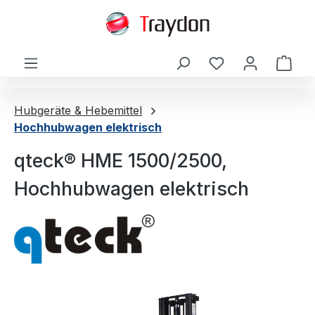
alt springen
Ware
Hubgeräte & Hebemittel
Hochhubwagen elektrisch
qteck® HME 1500/2500,
Hochhubwagen elektrisch
Bildergalerie überspringen