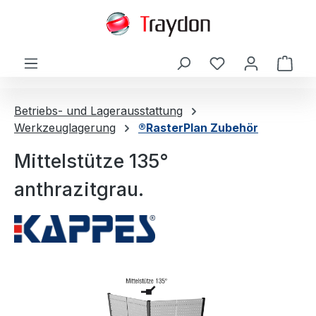
alt springen
Ware
Betriebs- und Lagerausstattung
Werkzeuglagerung
®RasterPlan Zubehör
Mittelstütze 135°
anthrazitgrau.
Bildergalerie überspringen