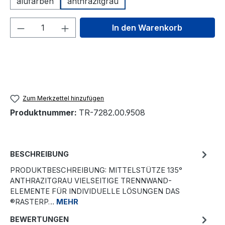
alufarben
anthrazitgrau
Produkt Anzahl: Gib den gewünschten We
In den Warenkorb
Zum Merkzettel hinzufügen
Produktnummer:
TR-7282.00.9508
BESCHREIBUNG
PRODUKTBESCHREIBUNG: MITTELSTÜTZE 135°
ANTHRAZITGRAU VIELSEITIGE TRENNWAND-
ELEMENTE FÜR INDIVIDUELLE LÖSUNGEN DAS
®RASTERP…
MEHR
BEWERTUNGEN