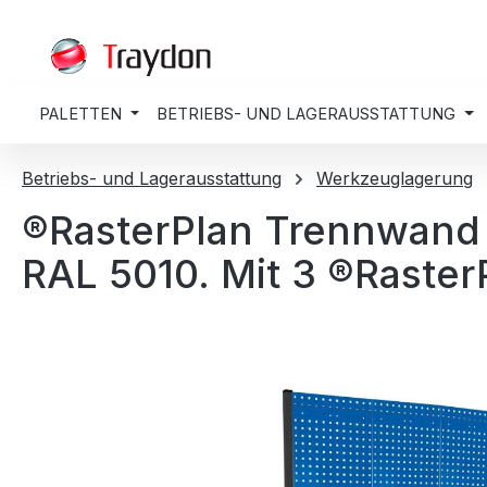
springen
Zur Hauptnavigation springen
PALETTEN
BETRIEBS- UND LAGERAUSSTATTUNG
Betriebs- und Lagerausstattung
Werkzeuglagerung
®RasterPlan Trennwand
RAL 5010. Mit 3 ®Raster
Bildergalerie überspringen