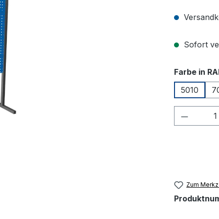
Versandko
Sofort ver
Farbe in RA
5010
7
Produkt
Zum Merkze
Produktnu