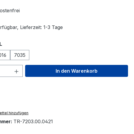
stenfrei
fügbar, Lieferzeit: 1-3 Tage
auswählen
L
016
7035
 Anzahl: Gib den gewünschten Wert ein 
In den Warenkorb
ttel hinzufügen
mmer:
TR-7203.00.0421