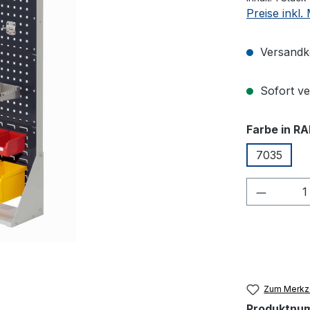
Preise inkl
Versandko
Sofort ver
Farbe in RA
7035
Produkt
Zum Merkze
Produktnu