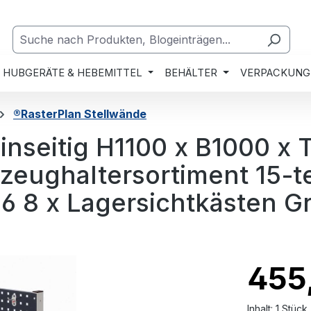
HUBGERÄTE & HEBEMITTEL
BEHÄLTER
VERPACKUNG
®RasterPlan Stellwände
inseitig H1100 x B1000 x
eughaltersortiment 15-tei
6 8 x Lagersichtkästen Gr
455
Inhalt:
1 Stück