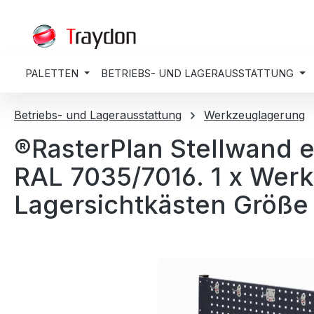
springen
Zur Hauptnavigation springen
PALETTEN
BETRIEBS- UND LAGERAUSSTATTUNG
Betriebs- und Lagerausstattung
Werkzeuglagerung
®RasterPlan Stellwand e
RAL 7035/7016. 1 x Werkz
Lagersichtkästen Größe 
Bildergalerie überspringen