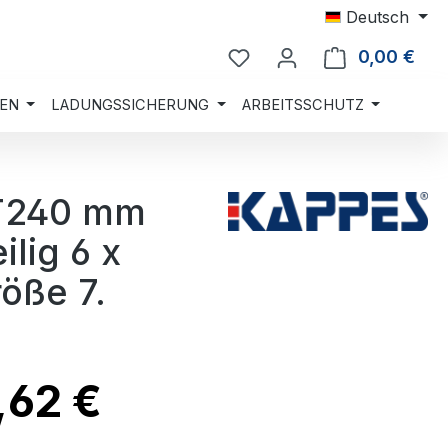
Deutsch
0,00 €
Ware
EN
LADUNGSSICHERUNG
ARBEITSSCHUTZ
 T240 mm
lig 6 x
öße 7.
,62 €