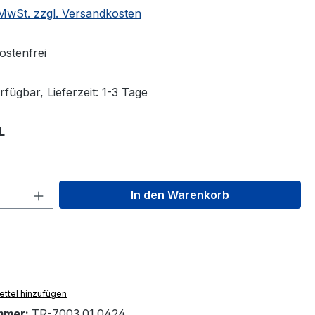
. MwSt. zzgl. Versandkosten
stenfrei
fügbar, Lieferzeit: 1-3 Tage
auswählen
L
 Anzahl: Gib den gewünschten Wert ein 
In den Warenkorb
ttel hinzufügen
mmer:
TR-7003.01.0424