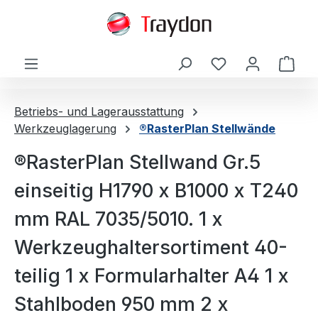
alt springen
Ware
Betriebs- und Lagerausstattung
Werkzeuglagerung
®RasterPlan Stellwände
®RasterPlan Stellwand Gr.5
einseitig H1790 x B1000 x T240
mm RAL 7035/5010. 1 x
Werkzeughaltersortiment 40-
teilig 1 x Formularhalter A4 1 x
Stahlboden 950 mm 2 x