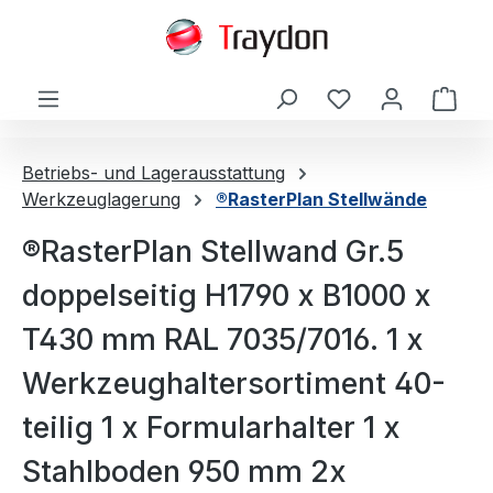
alt springen
Ware
Betriebs- und Lagerausstattung
Werkzeuglagerung
®RasterPlan Stellwände
®RasterPlan Stellwand Gr.5
doppelseitig H1790 x B1000 x
T430 mm RAL 7035/7016. 1 x
Werkzeughaltersortiment 40-
teilig 1 x Formularhalter 1 x
Stahlboden 950 mm 2x