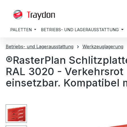
springen
Zur Hauptnavigation springen
PALETTEN
BETRIEBS- UND LAGERAUSSTATTUNG
Betriebs- und Lagerausstattung
Werkzeuglagerung
®RasterPlan Schlitzplat
RAL 3020 - Verkehrsrot 
einsetzbar. Kompatibel 
Bildergalerie überspringen