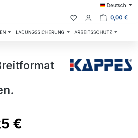
Deutsch
0,00 €
Ware
EN
LADUNGSSICHERUNG
ARBEITSSCHUTZ
reitformat
d
en.
25 €