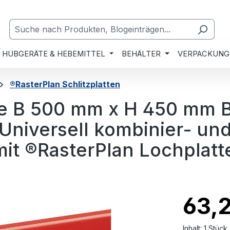
HUBGERÄTE & HEBEMITTEL
BEHÄLTER
VERPACKUNG
®RasterPlan Schlitzplatten
te B 500 mm x H 450 mm B
Universell kombinier- un
mit ®RasterPlan Lochplatt
63,
Inhalt:
1 Stück