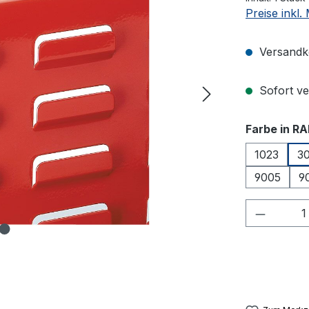
Preise inkl
Versandko
Sofort ver
Farbe in RA
1023
3
9005
9
Produkt