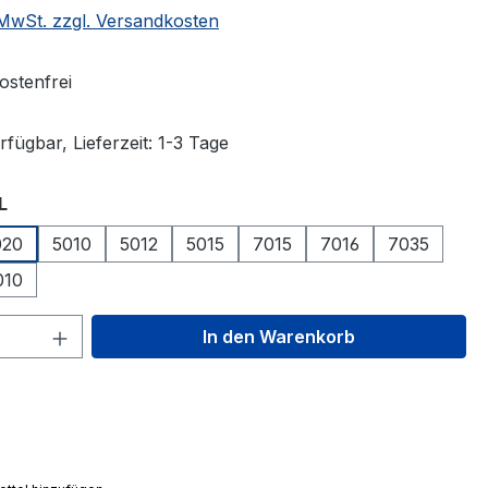
. MwSt. zzgl. Versandkosten
stenfrei
fügbar, Lieferzeit: 1-3 Tage
auswählen
L
020
5010
5012
5015
7015
7016
7035
010
 Anzahl: Gib den gewünschten Wert ein 
In den Warenkorb