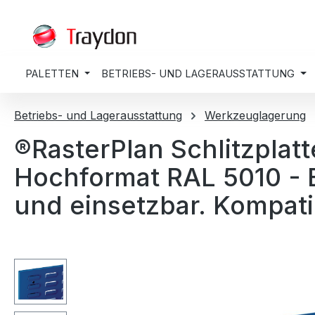
springen
Zur Hauptnavigation springen
PALETTEN
BETRIEBS- UND LAGERAUSSTATTUNG
Betriebs- und Lagerausstattung
Werkzeuglagerung
®RasterPlan Schlitzpla
Hochformat RAL 5010 - E
und einsetzbar. Kompati
Bildergalerie überspringen