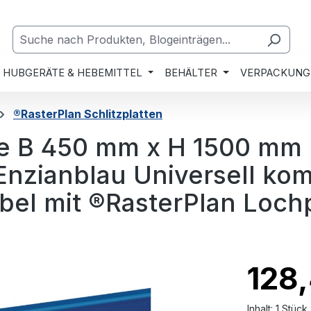
HUBGERÄTE & HEBEMITTEL
BEHÄLTER
VERPACKUNG
®RasterPlan Schlitzplatten
tte B 450 mm x H 1500 mm
nzianblau Universell kom
bel mit ®RasterPlan Lochp
128
Inhalt:
1 Stück