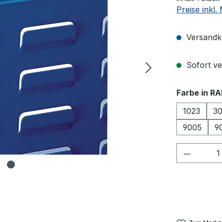
Preise inkl
Versandko
Sofort ver
Farbe in RA
1023
3
9005
9
Produkt