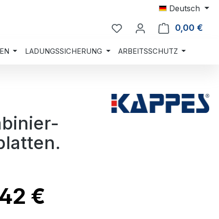
Deutsch
0,00 €
Ware
EN
LADUNGSSICHERUNG
ARBEITSSCHUTZ
binier-
latten.
,42 €