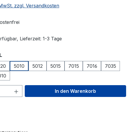
. MwSt. zzgl. Versandkosten
stenfrei
fügbar, Lieferzeit: 1-3 Tage
auswählen
L
020
5010
5012
5015
7015
7016
7035
010
 Anzahl: Gib den gewünschten Wert ein 
In den Warenkorb