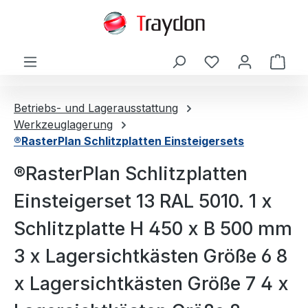
alt springen
Ware
Betriebs- und Lagerausstattung
Werkzeuglagerung
®RasterPlan Schlitzplatten Einsteigersets
®RasterPlan Schlitzplatten
Einsteigerset 13 RAL 5010. 1 x
Schlitzplatte H 450 x B 500 mm
3 x Lagersichtkästen Größe 6 8
x Lagersichtkästen Größe 7 4 x