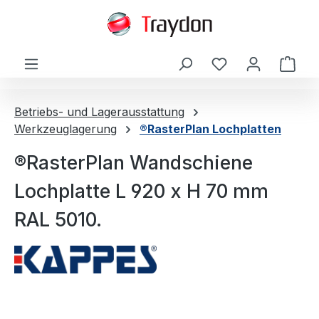
alt springen
Ware
Betriebs- und Lagerausstattung
Werkzeuglagerung
®RasterPlan Lochplatten
®RasterPlan Wandschiene
Lochplatte L 920 x H 70 mm
RAL 5010.
Bildergalerie überspringen