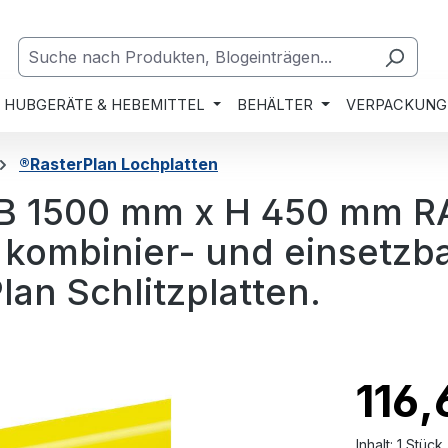
HUBGERÄTE & HEBEMITTEL
BEHÄLTER
VERPACKUNG
®RasterPlan Lochplatten
 B 1500 mm x H 450 mm R
 kombinier- und einsetzba
an Schlitzplatten.
116,
Inhalt:
1 Stück