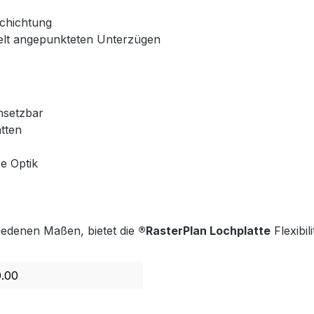
schichtung
ppelt angepunkteten Unterzügen
nsetzbar
atten
e Optik
hiedenen Maßen, bietet die
®RasterPlan Lochplatte
Flexibi
0.00
3