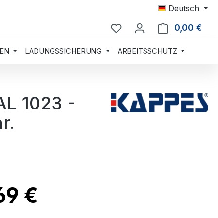
Deutsch
0,00 €
Ware
EN
LADUNGSSICHERUNG
ARBEITSSCHUTZ
AL 1023 -
r.
69 €