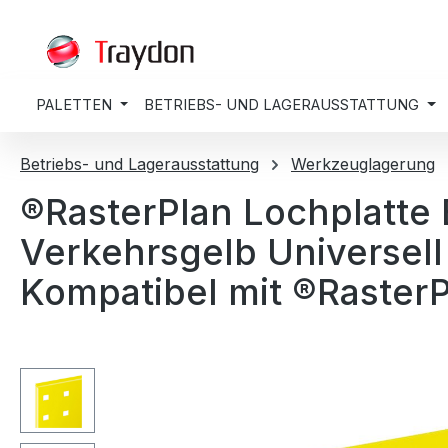
springen
Zur Hauptnavigation springen
PALETTEN
BETRIEBS- UND LAGERAUSSTATTUNG
Betriebs- und Lagerausstattung
Werkzeuglagerung
®RasterPlan Lochplatte
Verkehrsgelb Universell
Kompatibel mit ®RasterPl
Bildergalerie überspringen