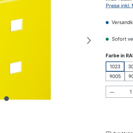
Preise inkl
Versandko
Sofort ver
Farbe in RA
1023
3
9005
9
Produkt