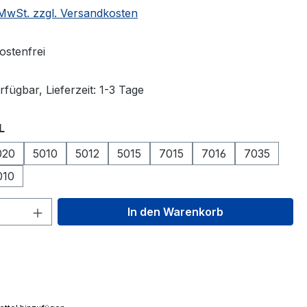
. MwSt. zzgl. Versandkosten
stenfrei
fügbar, Lieferzeit: 1-3 Tage
auswählen
L
020
5010
5012
5015
7015
7016
7035
010
 Anzahl: Gib den gewünschten Wert ein 
In den Warenkorb