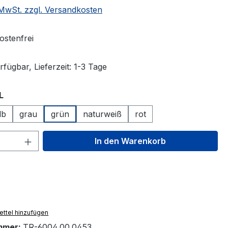
. MwSt. zzgl. Versandkosten
stenfrei
fügbar, Lieferzeit: 1-3 Tage
auswählen
L
lb
grau
grün
naturweiß
rot
 Anzahl: Gib den gewünschten Wert ein 
In den Warenkorb
ttel hinzufügen
mmer:
TR-6004.00.0453