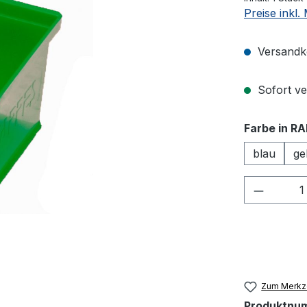
Preise inkl
Versandko
Sofort ver
Farbe in RA
blau
ge
Produkt
Zum Merkze
Produktnu