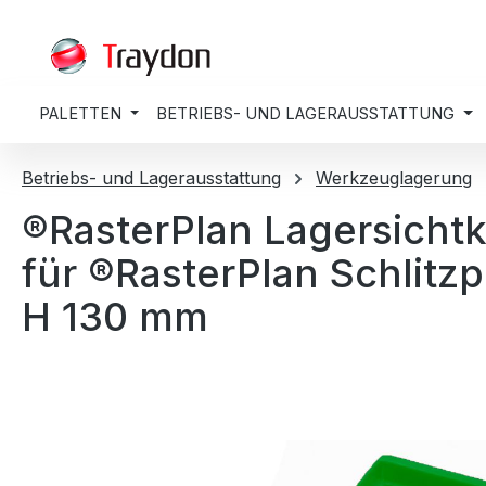
springen
Zur Hauptnavigation springen
PALETTEN
BETRIEBS- UND LAGERAUSSTATTUNG
Betriebs- und Lagerausstattung
Werkzeuglagerung
®RasterPlan Lagersichtk
für ®RasterPlan Schlitz
H 130 mm
Bildergalerie überspringen