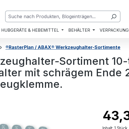
HUBGERÄTE & HEBEMITTEL
BEHÄLTER
VERPACKUNG
®RasterPlan / ABAX® Werkzeughalter-Sortimente
eughalter-Sortiment 10-t
alter mit schrägem Ende 
zeugklemme.
43,
Inhalt:
1 Stück