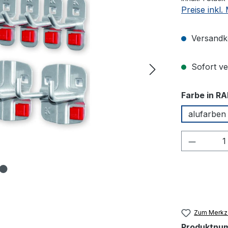
Preise inkl
Versandko
Sofort ver
Farbe in RA
alufarben
Produkt
Zum Merkze
Produktnu