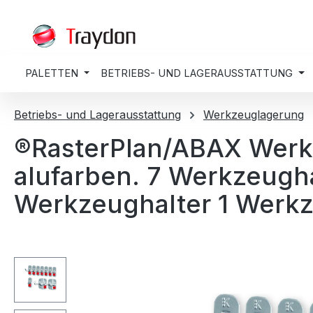
springen
Zur Hauptnavigation springen
PALETTEN
BETRIEBS- UND LAGERAUSSTATTUNG
Betriebs- und Lagerausstattung
Werkzeuglagerung
®RasterPlan/ABAX Werkz
alufarben. 7 Werkzeugh
Werkzeughalter 1 Werk
Bildergalerie überspringen