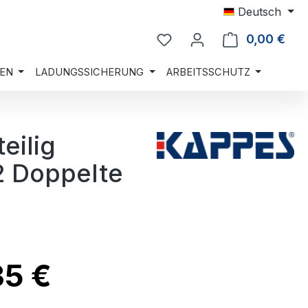
Deutsch
0,00 €
Ware
EN
LADUNGSSICHERUNG
ARBEITSSCHUTZ
eilig
2 Doppelte
35 €