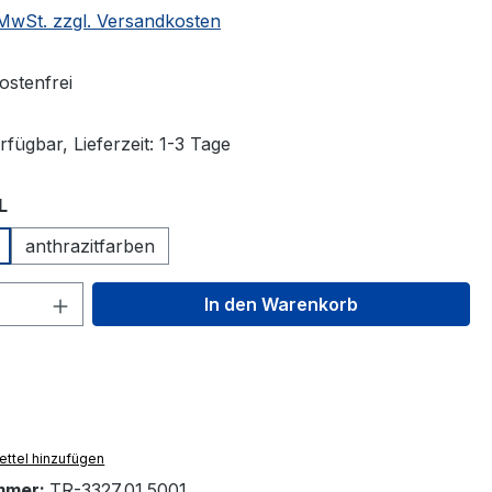
. MwSt. zzgl. Versandkosten
stenfrei
fügbar, Lieferzeit: 1-3 Tage
auswählen
L
anthrazitfarben
 Anzahl: Gib den gewünschten Wert ein 
In den Warenkorb
ttel hinzufügen
mmer:
TR-3327.01.5001