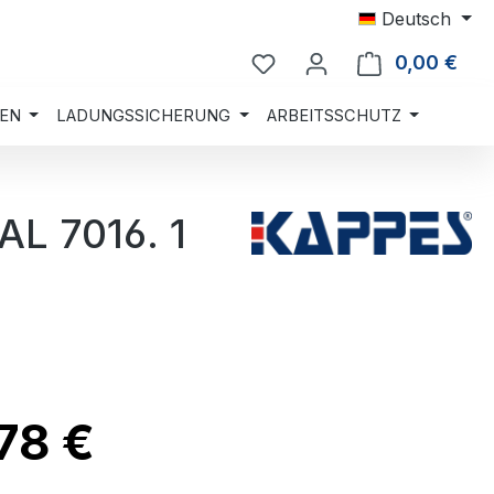
Deutsch
0,00 €
Ware
EN
LADUNGSSICHERUNG
ARBEITSSCHUTZ
AL 7016. 1
78 €