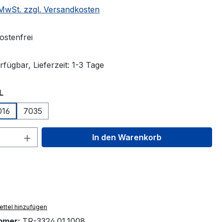
. MwSt. zzgl. Versandkosten
stenfrei
fügbar, Lieferzeit: 1-3 Tage
auswählen
L
016
7035
 Anzahl: Gib den gewünschten Wert ein 
In den Warenkorb
ttel hinzufügen
mmer:
TR-3324.01.1008