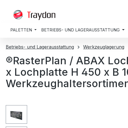
springen
Zur Hauptnavigation springen
PALETTEN
BETRIEBS- UND LAGERAUSSTATTUNG
Betriebs- und Lagerausstattung
Werkzeuglagerung
®RasterPlan / ABAX Loch
x Lochplatte H 450 x B 
Werkzeughaltersortiment
Bildergalerie überspringen