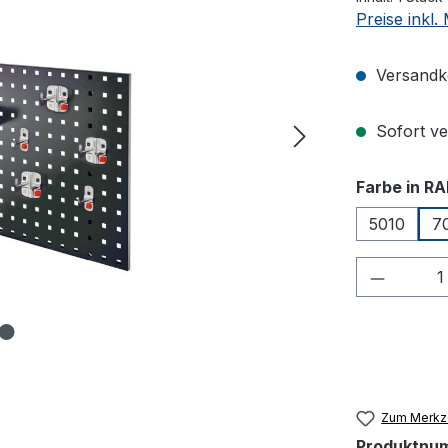
Preise inkl
Versandko
Sofort ver
Farbe in RA
5010
7
Produkt
Zum Merkze
Produktnu